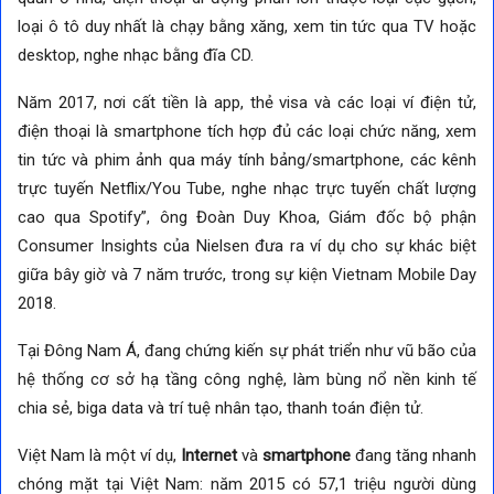
loại ô tô duy nhất là chạy bằng xăng, xem tin tức qua TV hoặc
desktop, nghe nhạc bằng đĩa CD.
Năm 2017, nơi cất tiền là app, thẻ visa và các loại ví điện tử,
điện thoại là smartphone tích hợp đủ các loại chức năng, xem
tin tức và phim ảnh qua máy tính bảng/smartphone, các kênh
trực tuyến Netflix/You Tube, nghe nhạc trực tuyến chất lượng
cao qua Spotify”, ông Đoàn Duy Khoa, Giám đốc bộ phận
Consumer Insights của Nielsen đưa ra ví dụ cho sự khác biệt
giữa bây giờ và 7 năm trước, trong sự kiện Vietnam Mobile Day
2018.
Tại Đông Nam Á, đang chứng kiến sự phát triển như vũ bão của
hệ thống cơ sở hạ tầng công nghệ, làm bùng nổ nền kinh tế
chia sẻ, biga data và trí tuệ nhân tạo, thanh toán điện tử.
Việt Nam là một ví dụ,
Internet
và
smartphone
đang tăng nhanh
chóng mặt tại Việt Nam: năm 2015 có 57,1 triệu người dùng