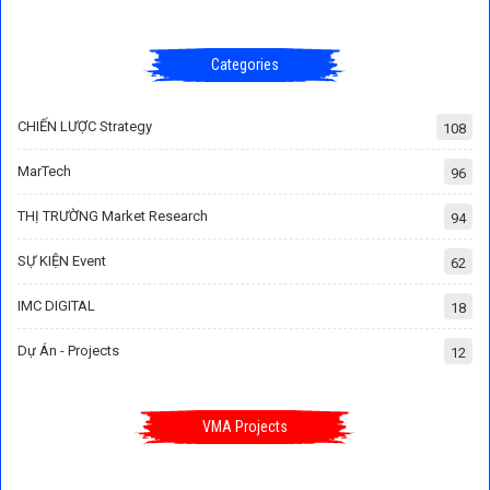
Categories
CHIẾN LƯỢC Strategy
108
MarTech
96
THỊ TRƯỜNG Market Research
94
SỰ KIỆN Event
62
IMC DIGITAL
18
Dự Án - Projects
12
VMA Projects