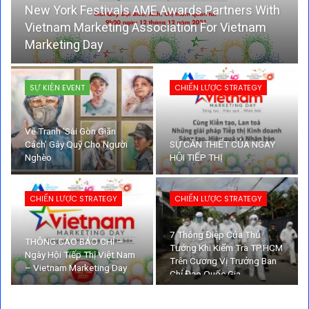
New York Festivals AME Awards Partners With
Vietnam Marketing Association For Vietnam
Marketing Day
SỰ KIỆN EVENT
CHIẾN LƯỢC STRATEGY
Vẽ Tranh ‘Sài Gòn Giãn
Cách’ Gây Quỹ Cho Người
SỰ CẦN THIẾT CỦA NGÀY
Nghèo
HỘI TIẾP THỊ
CHIẾN LƯỢC STRATEGY
CHIẾN LƯỢC STRATEGY
7 Thông Điệp Của Thủ
THÔNG CÁO BÁO CHÍ –
Tướng Khi Kiểm Tra TP.HCM
Ngày Hội Tiếp Thị Việt Nam
Trên Cương Vị Trưởng Ban
– Vietnam Marketing Day
Chỉ Đạo Quốc Gia