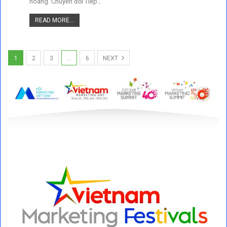
hoảng. Chuyển đổi Tiếp…
READ MORE...
1
2
3
…
6
NEXT