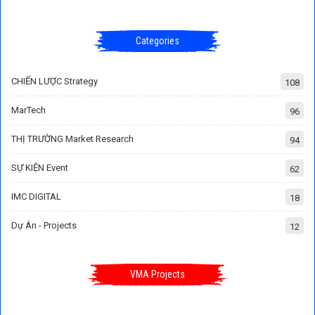
Categories
CHIẾN LƯỢC Strategy
108
MarTech
96
THỊ TRƯỜNG Market Research
94
SỰ KIỆN Event
62
IMC DIGITAL
18
Dự Án - Projects
12
VMA Projects