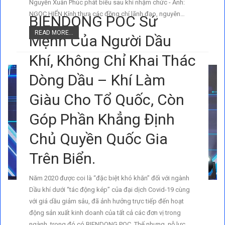
Nguyễn Xuân Phúc phát biểu sau khi nhậm chức - Ảnh:
NGỌC HIỂN Kính thưa các đồng chí lãnh đạo, nguyên…
BIENDONG POC Sứ
READ MORE...
Mệnh Của Người Dầu
Khí, Không Chỉ Khai Thác
Dòng Dầu – Khí Làm
Giàu Cho Tổ Quốc, Còn
Góp Phần Khẳng Định
Chủ Quyền Quốc Gia
Trên Biển.
Năm 2020 được coi là “đặc biệt khó khăn” đối với ngành
Dầu khí dưới “tác động kép” của đại dịch Covid-19 cùng
với giá dầu giảm sâu, đã ảnh hưởng trực tiếp đến hoạt
động sản xuất kinh doanh của tất cả các đơn vị trong
ngành, trong đó có BIENDONG POC. Thế nhưng, nỗ lực