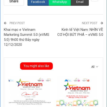
Share
Facebook
WhatsApp
Email
PREV POST
NEXT POST
Khai mạc e Vietnam
Kinh tế Việt Nam: NHÌN VỀ
Marketing Summit 5.0 (eVMS
CƠ HỘI BỨT PHÁ – eVMS 5.0
5.0) 9h00 thứ Bảy ngày
12/12/2020
You might also like
All