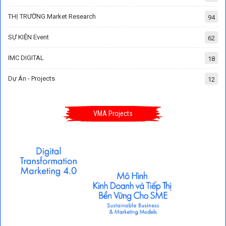
THỊ TRƯỜNG Market Research
94
SỰ KIỆN Event
62
IMC DIGITAL
18
Dự Án - Projects
12
VMA Projects