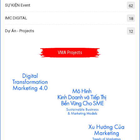
SỰ KIỆN Event
62
IMC DIGITAL
18
Dự Án - Projects
12
VMA Projects