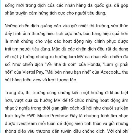
sống mới trong dịch của các nhãn hàng đa quốc gia, đã góp
phần truyền cảm hứng tích cực cho người tiêu dùng.
Những chiến dịch quảng cáo vừa giữ nhiệt thị trường, vừa thúc
đẩy hình ảnh thương hiệu tích cực hơn, bán hàng hiệu quả hơn
là minh chứng cho việc các hoạt động này chinh phục được
trái tim người tiêu dùng. Mặc dù các chiến dịch đều rất đa dạng
về mặt ý tưởng nhưng xu hướng làm MV ca nhạc vẫn chiếm đa
số. Như chiến dịch “Về nhà đi con” của Honda, “Làm gì phải
hốt” của Viettel Pay, “Mãi bên nhau bạn nhé” của Acecook… thu
hút hàng triệu view và lượt tương tác.
Trong đó, thị trường cũng chứng kiến một hướng đi khác biệt
hơn, vượt qua xu hướng MV để tổ chức những hoạt động âm
nhạc ý nghĩa trong thời gian giãn cách xã hội như chuỗi sự kiện
trực tuyến FWD Music Preshow. Đây là chương trình âm nhạc
được livestream mỗi tuần để động viên tinh thần và gửi những
thông điệp yêu thương đến tuyến đầu chống dịch. Với chi phí