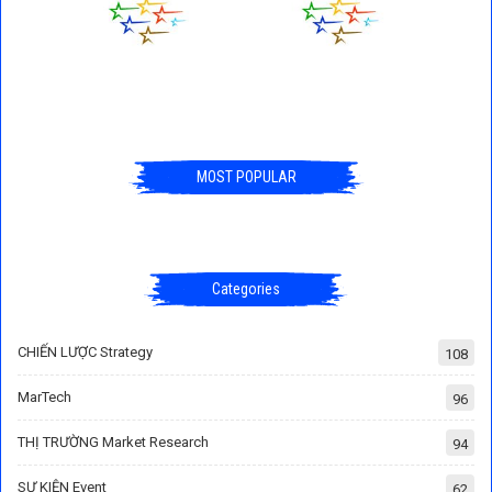
MOST POPULAR
Categories
CHIẾN LƯỢC Strategy
108
MarTech
96
THỊ TRƯỜNG Market Research
94
SỰ KIỆN Event
62