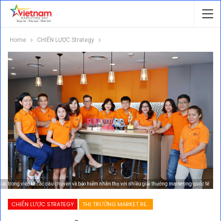
Home
CHIẾN LƯỢC Strategy
sắc trong việc kể các câu chuyện về bảo hiểm nhân thọ với nhiều giải thưởng marketing quốc tế
CHIẾN LƯỢC STRATEGY
THỊ TRƯỜNG MARKET RESEARCH