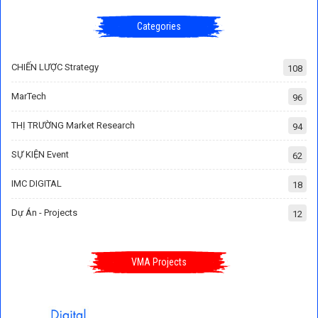
Categories
CHIẾN LƯỢC Strategy
108
MarTech
96
THỊ TRƯỜNG Market Research
94
SỰ KIỆN Event
62
IMC DIGITAL
18
Dự Án - Projects
12
VMA Projects