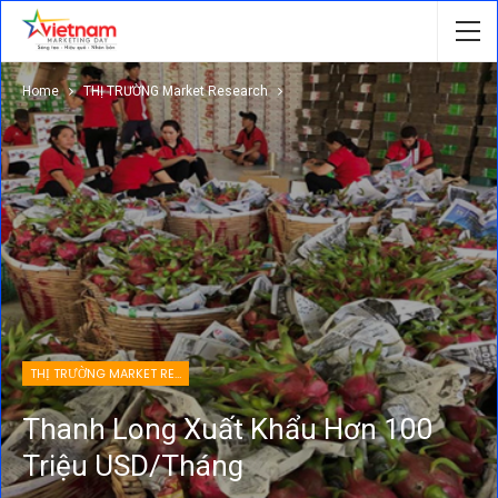
Home
THỊ TRƯỜNG Market Research
THỊ TRƯỜNG MARKET RESEARCH
Thanh Long Xuất Khẩu Hơn 100
Triệu USD/tháng