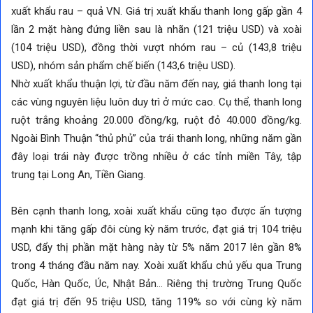
xuất khẩu rau – quả VN. Giá trị xuất khẩu thanh long gấp gần 4
lần 2 mặt hàng đứng liền sau là nhãn (121 triệu USD) và xoài
(104 triệu USD), đồng thời vượt nhóm rau – củ (143,8 triệu
USD), nhóm sản phẩm chế biến (143,6 triệu USD).
Nhờ xuất khẩu thuận lợi, từ đầu năm đến nay, giá thanh long tại
các vùng nguyên liệu luôn duy trì ở mức cao. Cụ thể, thanh long
ruột trắng khoảng 20.000 đồng/kg, ruột đỏ 40.000 đồng/kg.
Ngoài Bình Thuận “thủ phủ” của trái thanh long, những năm gần
đây loại trái này được trồng nhiều ở các tỉnh miền Tây, tập
trung tại Long An, Tiền Giang.
Bên cạnh thanh long, xoài xuất khẩu cũng tạo được ấn tượng
mạnh khi tăng gấp đôi cùng kỳ năm trước, đạt giá trị 104 triệu
USD, đẩy thị phần mặt hàng này từ 5% năm 2017 lên gần 8%
trong 4 tháng đầu năm nay. Xoài xuất khẩu chủ yếu qua Trung
Quốc, Hàn Quốc, Úc, Nhật Bản… Riêng thị trường Trung Quốc
đạt giá trị đến 95 triệu USD, tăng 119% so với cùng kỳ năm