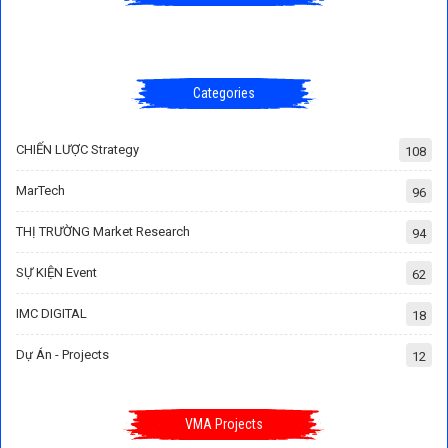
Categories
CHIẾN LƯỢC Strategy
108
MarTech
96
THỊ TRƯỜNG Market Research
94
SỰ KIỆN Event
62
IMC DIGITAL
18
Dự Án - Projects
12
VMA Projects