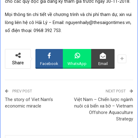
cho các quý độc giả đăng ký tham gia trước ngày 30-11-2018.
Mọi thông tin chi tiết về chương trình và chi phí tham dự, xin vui
lòng liên hệ cô Hải Lý – Email: nguyenhaily@thesaigontimes.vn,
số điện thoại: 0968 392 753.
Share
Facebook
WhatsApp
Email
PREV POST
NEXT POST
The story of Viet Nam’s
Việt Nam – Chiến lược ngành
economic miracle
nuôi cá biển xa bờ – Vietnam
Offshore Aquaculture
Strategy