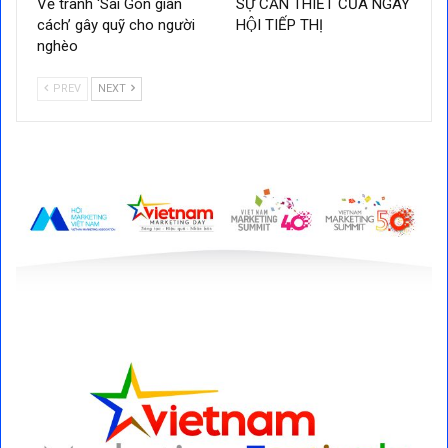
Vẽ tranh ‘Sài Gòn giãn
SỰ CẦN THIẾT CỦA NGÀY
cách’ gây quỹ cho người
HỘI TIẾP THỊ
nghèo
PREV
NEXT