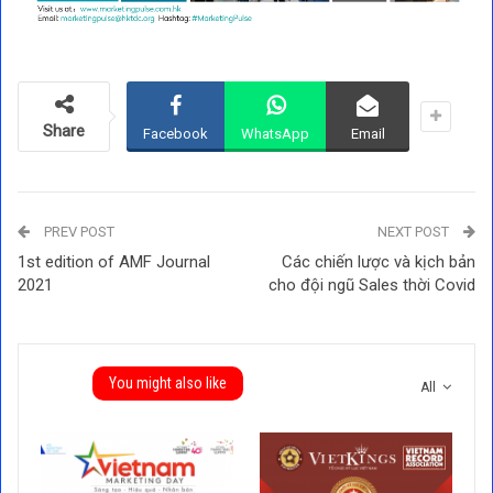
Share
Facebook
WhatsApp
Email
PREV POST
NEXT POST
1st edition of AMF Journal
Các chiến lược và kịch bản
2021
cho đội ngũ Sales thời Covid
You might also like
All