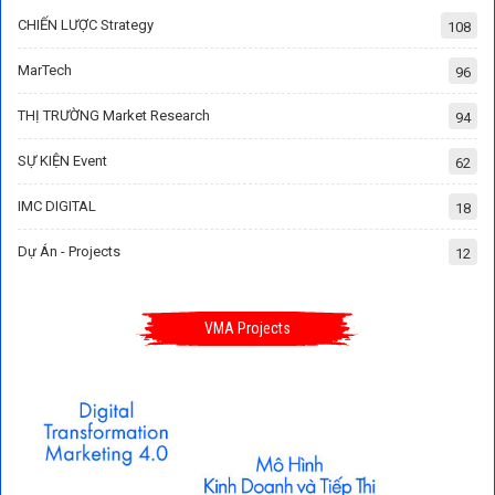
CHIẾN LƯỢC Strategy
108
MarTech
96
THỊ TRƯỜNG Market Research
94
SỰ KIỆN Event
62
IMC DIGITAL
18
Dự Án - Projects
12
VMA Projects