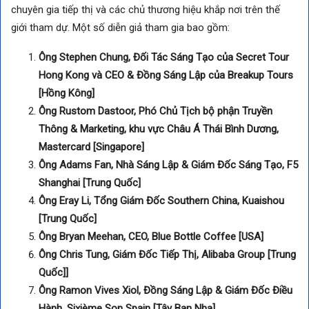
chuyên gia tiếp thị và các chủ thương hiệu khắp nơi trên thế
giới tham dự. Một số diễn giả tham gia bao gồm:
Ông Stephen Chung, Đối Tác Sáng Tạo của Secret Tour
Hong Kong và CEO & Đồng Sáng Lập của Breakup Tours
[Hồng Kông]
Ông Rustom Dastoor, Phó Chủ Tịch bộ phận Truyền
Thông & Marketing, khu vực Châu Á Thái Bình Dương,
Mastercard [Singapore]
Ông Adams Fan, Nhà Sáng Lập & Giám Đốc Sáng Tạo, F5
Shanghai [Trung Quốc]
Ông Eray Li, Tổng Giám Đốc Southern China, Kuaishou
[Trung Quốc]
Ông Bryan Meehan, CEO, Blue Bottle Coffee [USA]
Ông Chris Tung, Giám Đốc Tiếp Thị, Alibaba Group [
Trung
Quốc]
]
Ông Ramon Vives Xiol, Đồng Sáng Lập & Giám Đốc Điều
Hành, Sixième Son Spain [Tây Ban Nha]