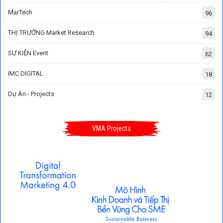
MarTech
96
THỊ TRƯỜNG Market Research
94
SỰ KIỆN Event
62
IMC DIGITAL
18
Dự Án - Projects
12
VMA Projects